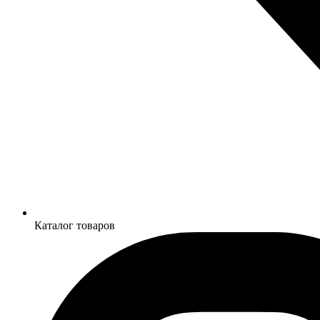
Каталог товаров