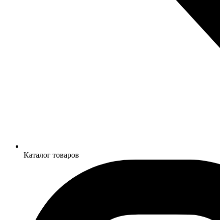
Каталог товаров