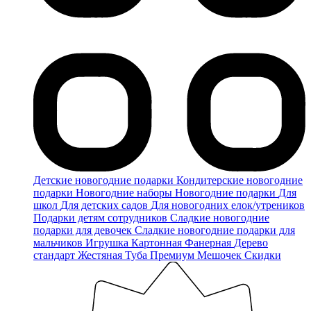
Детские новогодние подарки
Кондитерские новогодние
подарки
Новогодние наборы
Новогодние подарки
Для
школ
Для детских садов
Для новогодних елок/утреников
Подарки детям сотрудников
Сладкие новогодние
подарки для девочек
Сладкие новогодние подарки для
мальчиков
Игрушка
Картонная
Фанерная
Дерево
стандарт
Жестяная
Туба
Премиум
Мешочек
Скидки