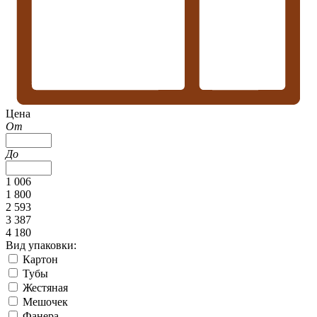
Цена
От
До
1 006
1 800
2 593
3 387
4 180
Вид упаковки:
Картон
Тубы
Жестяная
Мешочек
Фанера