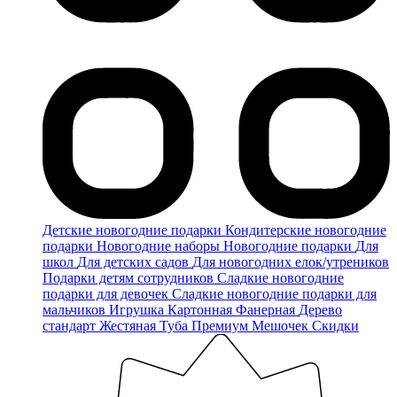
Детские новогодние подарки
Кондитерские новогодние
подарки
Новогодние наборы
Новогодние подарки
Для
школ
Для детских садов
Для новогодних елок/утреников
Подарки детям сотрудников
Сладкие новогодние
подарки для девочек
Сладкие новогодние подарки для
мальчиков
Игрушка
Картонная
Фанерная
Дерево
стандарт
Жестяная
Туба
Премиум
Мешочек
Скидки