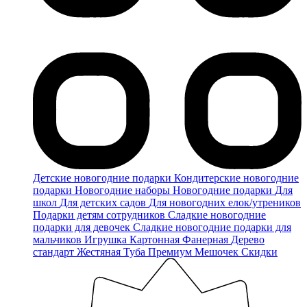
Детские новогодние подарки
Кондитерские новогодние
подарки
Новогодние наборы
Новогодние подарки
Для
школ
Для детских садов
Для новогодних елок/утреников
Подарки детям сотрудников
Сладкие новогодние
подарки для девочек
Сладкие новогодние подарки для
мальчиков
Игрушка
Картонная
Фанерная
Дерево
стандарт
Жестяная
Туба
Премиум
Мешочек
Скидки