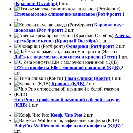
(Красный Октябрь)
1 шт.
Птичье молоко сливночно-ванильное (РотФронт)
1
шт.
Коровка вкус
шоколада (Рот-Фронт)
2 шт.
Алёнка
крем-брюле купол (Красный Октябрь)
1 шт.
Фонарики (РотФронт)
2 шт.
ДаЁжь с карамелью, арахисом и криспи (Эссен)
1 шт.
O'Zera конфеты Elle с молочной начинкой (КДВ)
2
шт.
Тими сливки (Конти)
1 шт.
Крокант (КДВ)
2 шт.
Чио Рио с трюфельной начинкой в белой глазури
(КДВ)
1 шт.
Конф. Чио Рио
2 шт.
BabyFox Wafflex mini, вафельные конфеты (КДВ)
1
шт.