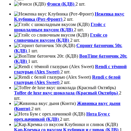
Фэнси (КДВ)
2 шт.
Неженка вкус
Клубника (Рот-Фронт)
2 шт.
Глэйс с
шоколадным вкусом (КДВ)
2 шт.
Глэйс со
сливочным вкусом (КДВ)
2 шт.
Спринт батончик 50г.
(КДВ)
1 шт.
BonTime батончик 20г.
(КДВ)
1 шт.
Rendi с тёмной
глазурью (Alex Sweet)
2 шт.
Rendi с белой
глазурью (Alex Sweet)
2 шт.
Toffee de luxe вкус шоколада (Красный Октябрь)
2
шт.
Живинка вкус дыня
(Конти)
2 шт.
Нота Бум с
орех.начинкой (КДВ)
2 шт.
Кар.Кремка со вкусом Клубники и сливок (КДВ)
1