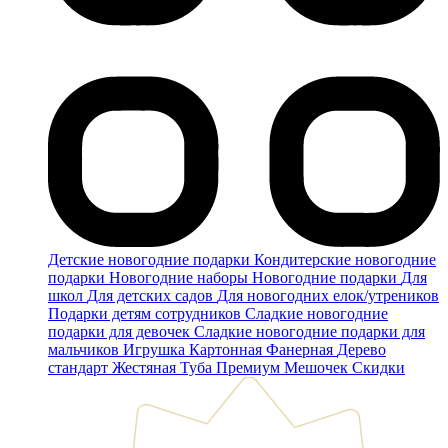
Детские новогодние подарки
Кондитерские новогодние
подарки
Новогодние наборы
Новогодние подарки
Для
школ
Для детских садов
Для новогодних елок/утреников
Подарки детям сотрудников
Сладкие новогодние
подарки для девочек
Сладкие новогодние подарки для
мальчиков
Игрушка
Картонная
Фанерная
Дерево
стандарт
Жестяная
Туба
Премиум
Мешочек
Скидки