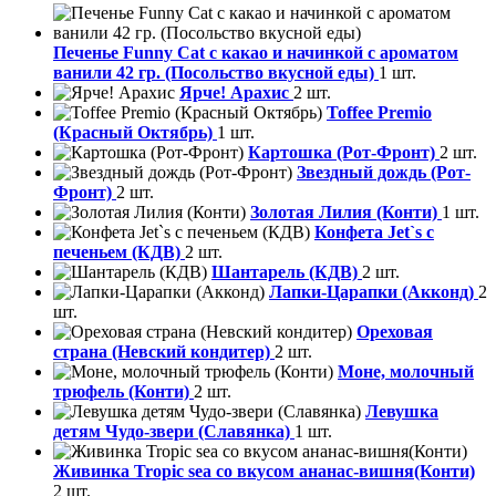
Печенье Funny Сat с какао и начинкой с ароматом
ванили 42 гр. (Посольство вкусной еды)
1 шт.
Ярче! Арахис
2 шт.
Toffee Premio
(Красный Октябрь)
1 шт.
Картошка (Рот-Фронт)
2 шт.
Звездный дождь (Рот-
Фронт)
2 шт.
Золотая Лилия (Конти)
1 шт.
Конфета Jet`s с
печеньем (КДВ)
2 шт.
Шантарель (КДВ)
2 шт.
Лапки-Царапки (Акконд)
2
шт.
Ореховая
страна (Невский кондитер)
2 шт.
Моне, молочный
трюфель (Конти)
2 шт.
Левушка
детям Чудо-звери (Славянка)
1 шт.
Живинка Tropic sea со вкусом ананас-вишня(Конти)
2 шт.