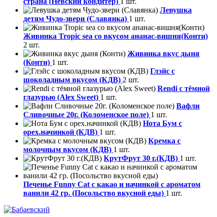
страна (Невский кондитер)
1 шт.
Левушка
детям Чудо-звери (Славянка)
1 шт.
Живинка Tropic sea со вкусом ананас-вишня(Конти)
2 шт.
Живинка вкус дыня
(Конти)
1 шт.
Глэйс с
шоколадным вкусом (КДВ)
2 шт.
Rendi с тёмной
глазурью (Alex Sweet)
1 шт.
Вафли
Сливочные 20г. (Коломенское поле)
1 шт.
Нота Бум с
орех.начинкой (КДВ)
1 шт.
Кремка с
молочным вкусом (КДВ)
1 шт.
КрутФрут 30 г.(КДВ)
1 шт.
Печенье Funny Сat с какао и начинкой с ароматом
ванили 42 гр. (Посольство вкусной еды)
1 шт.