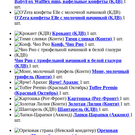
BabyFox Wafflex mini, вафельные конфеты (КДВ)
1
шт.
O'Zera конфеты Elle с молочной начинкой (КДВ)
1
шт.
Крокант (КДВ)
1 шт.
Тими сливки (Конти)
1 шт.
Конф. Чио Рио
1 шт.
Чио Рио с трюфельной начинкой в белой глазури
(КДВ)
1 шт.
Моне, молочный
трюфель (Конти)
1 шт.
Ярче! Арахис
1 шт.
Toffee Premio
(Красный Октябрь)
1 шт.
Картошка (Рот-Фронт)
1 шт.
Золотая Лилия (Конти)
1 шт.
Шантарель (КДВ)
1 шт.
Лапки-Царапки (Акконд)
1
шт.
Ореховая