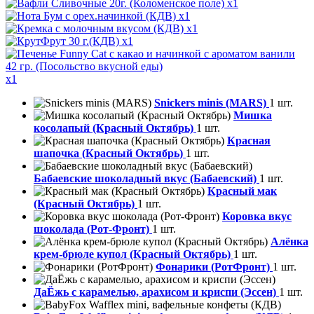
x1
x1
x1
x1
x1
Snickers minis (MARS)
1 шт.
Мишка
косолапый (Красный Октябрь)
1 шт.
Красная
шапочка (Красный Октябрь)
1 шт.
Бабаевские шоколадный вкус (Бабаевский)
1 шт.
Красный мак
(Красный Октябрь)
1 шт.
Коровка вкус
шоколада (Рот-Фронт)
1 шт.
Алёнка
крем-брюле купол (Красный Октябрь)
1 шт.
Фонарики (РотФронт)
1 шт.
ДаЁжь с карамелью, арахисом и криспи (Эссен)
1 шт.