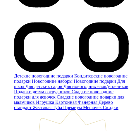
Детские новогодние подарки
Кондитерские новогодние
подарки
Новогодние наборы
Новогодние подарки
Для
школ
Для детских садов
Для новогодних елок/утреников
Подарки детям сотрудников
Сладкие новогодние
подарки для девочек
Сладкие новогодние подарки для
мальчиков
Игрушка
Картонная
Фанерная
Дерево
стандарт
Жестяная
Туба
Премиум
Мешочек
Скидки